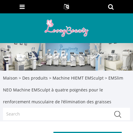
Maison
>
Des produits
>
Machine HIEMT EMSculpt
> EMSlim
NEO Machine EMSculpt à quatre poignées pour le
renforcement musculaire de l'élimination des graisses